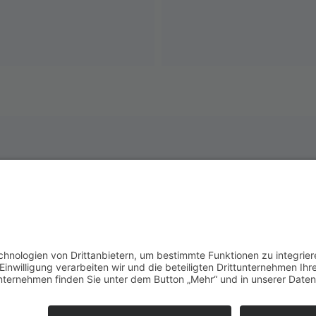
Werde Förderer 
Du möchtest unseren Verein unt
Geht ganz einfach! Wir bedanken
Zur Spendenseite