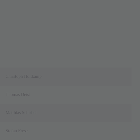
Christoph Holtkamp
Thomas Deist
Matthias Schirbel
Stefan Frese